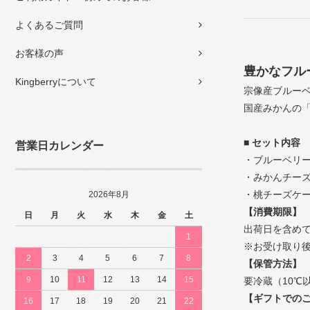
よくあるご質問
お客様の声
豊かなフル
Kingberryについて
宗像産ブルー
国産みかんの
■ セット内容
営業日カレンダー
・ブルーベリー
・みかんチーズ
・桃チーズケー
2026年8月
【消費期限】
日
月
火
水
木
金
土
出荷日を含めて
1
※お受け取り
2
3
4
5
6
7
8
【保管方法】
9
10
11
12
13
14
15
要冷蔵（10℃
【ギフトでの
16
17
18
19
20
21
22