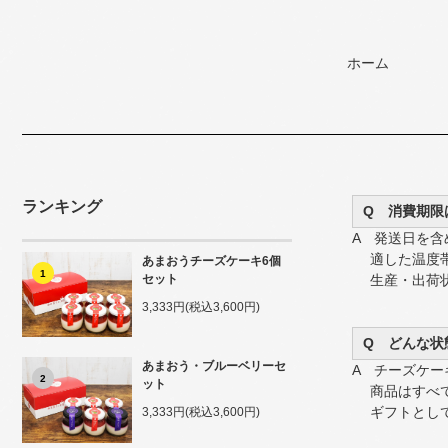
ホーム
ランキング
Q 消費期限
A 発送日を含
適した温度帯
あまおうチーズケーキ6個
1
セット
生産・出荷状
3,333円(税込3,600円)
Q どんな状
あまおう・ブルーベリーセ
A チーズケ
2
ット
商品はすべて
ギフトとして
3,333円(税込3,600円)