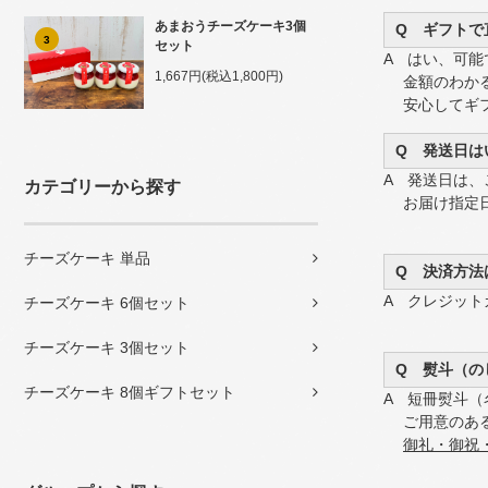
あまおうチーズケーキ3個
Q ギフトで
3
セット
A はい、可能
1,667円(税込1,800円)
金額のわかる
安心してギフ
Q 発送日は
A 発送日は、
カテゴリーから探す
お届け指定日
チーズケーキ 単品
Q 決済方法
A クレジットカ
チーズケーキ 6個セット
チーズケーキ 3個セット
Q 熨斗（の
チーズケーキ 8個ギフトセット
A 短冊熨斗
ご用意のある
御礼・御祝