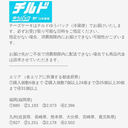
チーズケーキはチルドゆうパック（冷蔵便）でお届けいたしま
す。必ずお受け取り可能な日時をご指定ください。
指定がない場合、消費期限内にお届けできない可能性がございま
す。
お届け先がご不在で消費期限内に配送できない場合でも商品代金
は請求させていただきます。
-----------------------------------------
エリア （各エリアに所属する都道府県）
①購入個数6個まで ②購入個数7個以上24個まで③25個以上30個
まで④31個以上
福岡(福岡県)
①880 ②1,193 ③2,073 ④2,386
九州(佐賀県、長崎県、熊本県、大分県、宮崎県、鹿児島県)
①927 ②1,251 ③2,178 ④2,502